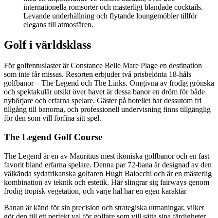
internationella romsorter och mästerligt blandade cocktails.
Levande underhållning och flytande loungemöbler tillför
elegans till atmosfären.
Golf i världsklass
För golfentusiaster är Constance Belle Mare Plage en destination
som inte får missas. Resorten erbjuder två prisbelönta 18-håls
golfbanor – The Legend och The Links. Omgivna av frodig grönska
och spektakulär utsikt över havet är dessa banor en dröm för både
nybörjare och erfarna spelare. Gäster på hotellet har dessutom fri
tillgång till banorna, och professionell undervisning finns tillgänglig
för den som vill förfina sitt spel.
The Legend Golf Course
The Legend är en av Mauritius mest ikoniska golfbanor och en fast
favorit bland erfarna spelare. Denna par 72-bana är designad av den
välkända sydafrikanska golfaren Hugh Baiocchi och är en mästerlig
kombination av teknik och estetik. Här slingrar sig fairways genom
frodig tropisk vegetation, och varje hål har en egen karaktär
Banan är känd för sin precision och strategiska utmaningar, vilket
gör den till ett perfekt val för golfare som vill sätta sina färdigheter