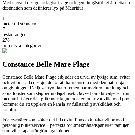
Med elegant design, oslagbart läge och genuin gästfrihet är detta en
destination som definierar lyx på Mauritius.
1
meter till stranden
7
restauranger
278
rum i fyra kategorier
Constance Belle Mare Plage
Constance Belle Mare Plage erbjuder ett urval av lyxiga rum, sviter
och villor – alla designade för att harmonisera med den naturliga
omgivningen. De ljusa, rymliga rummen har modern inredning och
stora fönster som släpper in dagsljuset. Oavsett om du väljer ett rum
med utsikt över den glittrande lagunen eller en privat villa med pool,
kommer du att uppleva en känsla av fullständig avskildhet och
komfort.
För resenärer som söker det lilla extra finns exklusiva villor med
personlig butlerservice – perfekta för smekmånadspar eller familjer
som vill skapa oförglömliga minnen.