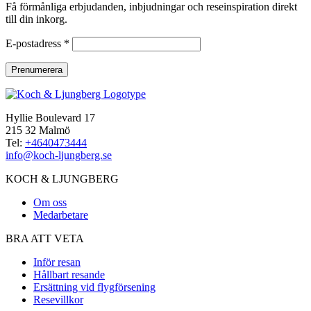
Få förmånliga erbjudanden, inbjudningar och reseinspiration direkt
till din inkorg.
E-postadress *
Hyllie Boulevard 17
215 32 Malmö
Tel:
+4640473444
info@koch-ljungberg.se
KOCH & LJUNGBERG
Om oss
Medarbetare
BRA ATT VETA
Inför resan
Hållbart resande
Ersättning vid flygförsening
Resevillkor