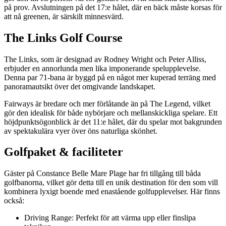
på prov. Avslutningen på det 17:e hålet, där en bäck måste korsas för
att nå greenen, är särskilt minnesvärd.
The Links Golf Course
The Links, som är designad av Rodney Wright och Peter Alliss,
erbjuder en annorlunda men lika imponerande spelupplevelse.
Denna par 71-bana är byggd på en något mer kuperad terräng med
panoramautsikt över det omgivande landskapet.
Fairways är bredare och mer förlåtande än på The Legend, vilket
gör den idealisk för både nybörjare och mellanskickliga spelare. Ett
höjdpunktsögonblick är det 11:e hålet, där du spelar mot bakgrunden
av spektakulära vyer över öns naturliga skönhet.
Golfpaket & faciliteter
Gäster på Constance Belle Mare Plage har fri tillgång till båda
golfbanorna, vilket gör detta till en unik destination för den som vill
kombinera lyxigt boende med enastående golfupplevelser. Här finns
också:
Driving Range: Perfekt för att värma upp eller finslipa