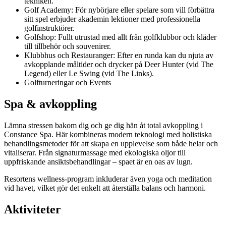
tekniken.
Golf Academy: För nybörjare eller spelare som vill förbättra
sitt spel erbjuder akademin lektioner med professionella
golfinstruktörer.
Golfshop: Fullt utrustad med allt från golfklubbor och kläder
till tillbehör och souvenirer.
Klubbhus och Restauranger: Efter en runda kan du njuta av
avkopplande måltider och drycker på Deer Hunter (vid The
Legend) eller Le Swing (vid The Links).
Golfturneringar och Events
Spa & avkoppling
Lämna stressen bakom dig och ge dig hän åt total avkoppling i
Constance Spa. Här kombineras modern teknologi med holistiska
behandlingsmetoder för att skapa en upplevelse som både helar och
vitaliserar. Från signaturmassage med ekologiska oljor till
uppfriskande ansiktsbehandlingar – spaet är en oas av lugn.
Resortens wellness-program inkluderar även yoga och meditation
vid havet, vilket gör det enkelt att återställa balans och harmoni.
Aktiviteter