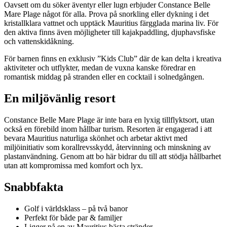
Oavsett om du söker äventyr eller lugn erbjuder Constance Belle
Mare Plage något för alla. Prova på snorkling eller dykning i det
kristallklara vattnet och upptäck Mauritius färgglada marina liv. För
den aktiva finns även möjligheter till kajakpaddling, djuphavsfiske
och vattenskidåkning.
För barnen finns en exklusiv ”Kids Club” där de kan delta i kreativa
aktiviteter och utflykter, medan de vuxna kanske föredrar en
romantisk middag på stranden eller en cocktail i solnedgången.
En miljövänlig resort
Constance Belle Mare Plage är inte bara en lyxig tillflyktsort, utan
också en förebild inom hållbar turism. Resorten är engagerad i att
bevara Mauritius naturliga skönhet och arbetar aktivt med
miljöinitiativ som korallrevsskydd, återvinning och minskning av
plastanvändning. Genom att bo här bidrar du till att stödja hållbarhet
utan att kompromissa med komfort och lyx.
Snabbfakta
Golf i världsklass – på två banor
Perfekt för både par & familjer
Ligger på en av Mauritius bästa stränder