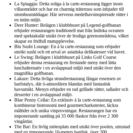
La Spiaggia: Detta soliga à la carte-restaurang ligger inom
villaområdet och har en charmig träterrass som inbjuder till
utomhusmiddagar. Här serveras medelhavsinspirerade rätter i
en intim miljö.
Deer Hunter: Belägen i klubbhuset på Legend-golfbanan
erbjuder restaurangen traditionell mat från Indiska oceanen
med spektakulär utsikt över de frodiga greenområdena, vilket
skapar en fridfull matupplevelse.
Blu Sushi Lounge: En à la carte-restaurang som erbjuder
utsökt sushi och ett urval av asiatiska delikatesser vid havet.
Le Swing: Belägen i klubbhuset på Links Golf Course
erbjuder denna restaurang en frestande meny med lätta
lunchalternativ i en avslappnad miljö med utsikt över den
magnifika golfbanan.
Lakaze: Detta livliga strandrestaurang fångar essensen av
barfotalyx, där ö-atmosfären blandas med fantastisk
havsutsikt. Menyn erbjuder en rad grillade rätter, sallader och
desserter i en avslappnad miljö.
Blue Penny Cellar: En exklusiv à la carte-restaurang som
kombinerar bistronomi med gourmetcharkuterier, läckra
måltider och unika vinprovningar. Restaurangen har en
imponerande samling på 35 000 flaskor från över 2 300
vingårdar.
The Bar: En livlig mötesplats med utsikt över poolen, utrustad
med en imponerande 10-meters bardisk, över 200