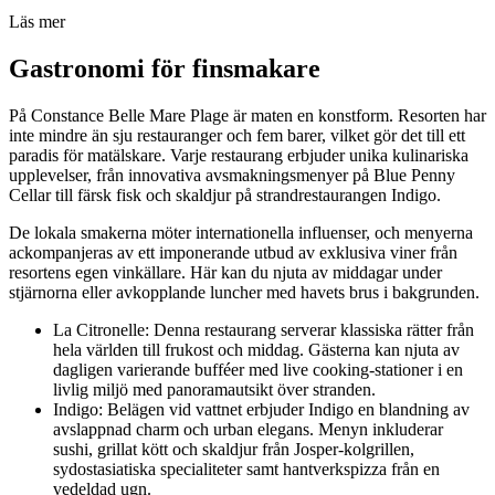
Läs mer
Gastronomi för finsmakare
På Constance Belle Mare Plage är maten en konstform. Resorten har
inte mindre än sju restauranger och fem barer, vilket gör det till ett
paradis för matälskare. Varje restaurang erbjuder unika kulinariska
upplevelser, från innovativa avsmakningsmenyer på Blue Penny
Cellar till färsk fisk och skaldjur på strandrestaurangen Indigo.
De lokala smakerna möter internationella influenser, och menyerna
ackompanjeras av ett imponerande utbud av exklusiva viner från
resortens egen vinkällare. Här kan du njuta av middagar under
stjärnorna eller avkopplande luncher med havets brus i bakgrunden.
La Citronelle: Denna restaurang serverar klassiska rätter från
hela världen till frukost och middag. Gästerna kan njuta av
dagligen varierande bufféer med live cooking-stationer i en
livlig miljö med panoramautsikt över stranden.
Indigo: Belägen vid vattnet erbjuder Indigo en blandning av
avslappnad charm och urban elegans. Menyn inkluderar
sushi, grillat kött och skaldjur från Josper-kolgrillen,
sydostasiatiska specialiteter samt hantverkspizza från en
vedeldad ugn.