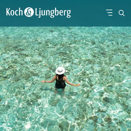
Leisure Travel
Business Travel
Groups & Meetings
Kontakt