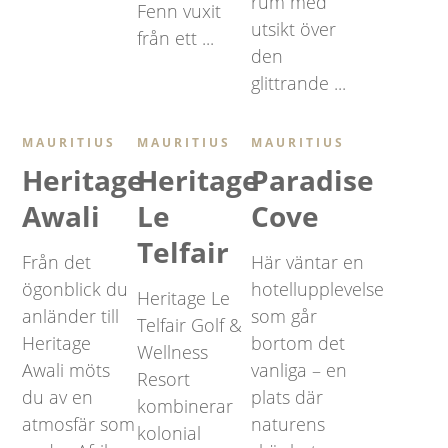
rum med
Fenn vuxit
utsikt över
från ett ...
den
glittrande ...
MAURITIUS
MAURITIUS
MAURITIUS
Heritage
Heritage
Paradise
Awali
Le
Cove
Telfair
Från det
Här väntar en
ögonblick du
hotellupplevelse
Heritage Le
anländer till
som går
Telfair Golf &
Heritage
bortom det
Wellness
Awali möts
vanliga – en
Resort
du av en
plats där
kombinerar
atmosfär som
naturens
kolonial