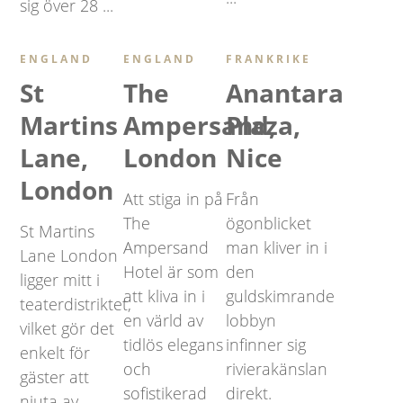
sig över 28 ...
ENGLAND
ENGLAND
FRANKRIKE
St
The
Anantara
Martins
Ampersand,
Plaza,
Lane,
London
Nice
London
Att stiga in på
Från
The
ögonblicket
St Martins
Ampersand
man kliver in i
Lane London
Hotel är som
den
ligger mitt i
att kliva in i
guldskimrande
teaterdistriktet,
en värld av
lobbyn
vilket gör det
tidlös elegans
infinner sig
enkelt för
och
rivierakänslan
gäster att
sofistikerad
direkt.
njuta av