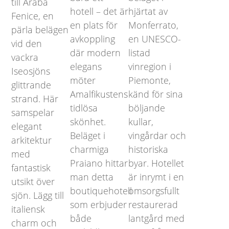
till Araba
hotell – det är
hjärtat av
Fenice, en
en plats för
Monferrato,
pärla belägen
avkoppling
en UNESCO-
vid den
där modern
listad
vackra
elegans
vinregion i
Iseosjöns
möter
Piemonte,
glittrande
Amalfikustens
känd för sina
strand. Här
tidlösa
böljande
samspelar
skönhet.
kullar,
elegant
Beläget i
vingårdar och
arkitektur
charmiga
historiska
med
Praiano hittar
byar. Hotellet
fantastisk
man detta
är inrymt i en
utsikt över
boutiquehotell
omsorgsfullt
sjön. Lägg till
som erbjuder
restaurerad
italiensk
både
lantgård med
charm och