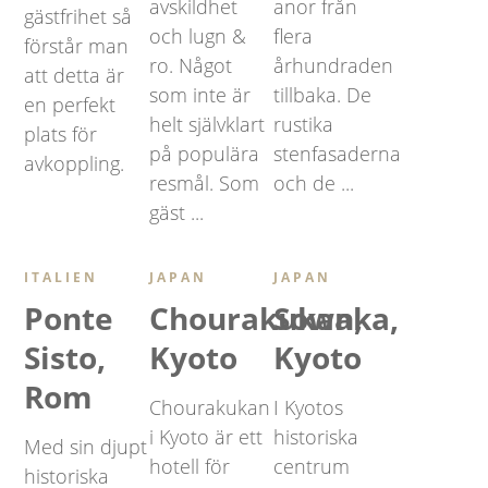
avskildhet
anor från
gästfrihet så
och lugn &
flera
förstår man
ro. Något
århundraden
att detta är
som inte är
tillbaka. De
en perfekt
helt självklart
rustika
plats för
på populära
stenfasaderna
avkoppling.
resmål. Som
och de ...
gäst ...
ITALIEN
JAPAN
JAPAN
Ponte
Chourakukan,
Sowaka,
Sisto,
Kyoto
Kyoto
Rom
Chourakukan
I Kyotos
i Kyoto är ett
historiska
Med sin djupt
hotell för
centrum
historiska