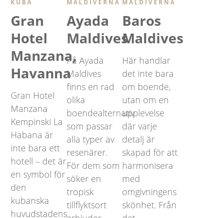
KUBA
MALDIVERNA
MALDIVERNA
Gran
Ayada
Baros
Hotel
Maldives
Maldives
Manzana,
På Ayada
Här handlar
Havanna
Maldives
det inte bara
finns en rad
om boende,
Gran Hotel
olika
utan om en
Manzana
boendealternativ
upplevelse
Kempinski La
som passar
där varje
Habana är
alla typer av
detalj är
inte bara ett
resenärer.
skapad för att
hotell – det är
För dem som
harmonisera
en symbol för
söker en
med
den
tropisk
omgivningens
kubanska
tillflyktsort
skönhet. Från
huvudstadens