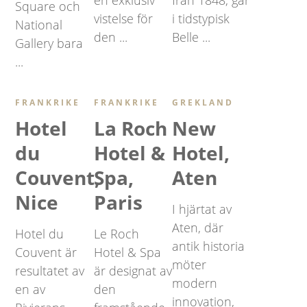
en exklusiv
från 1848, går
Square och
vistelse för
i tidstypisk
National
den ...
Belle ...
Gallery bara
...
FRANKRIKE
FRANKRIKE
GREKLAND
Hotel
La Roch
New
du
Hotel &
Hotel,
Couvent,
Spa,
Aten
Nice
Paris
I hjärtat av
Aten, där
Hotel du
Le Roch
antik historia
Couvent är
Hotel & Spa
möter
resultatet av
är designat av
modern
en av
den
innovation,