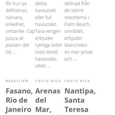
för hur lyx
delvis
skillnad från
definieras;
havsutsikt
de större
närvaro,
eller full
resorterna i
enkelhet,
havsutsikt.
Palm Beach-
omtanke. Cap
Tara-wingen
området,
Juluca är
erbjuder
erbjuder
platsen där
rymliga sviter
Manchebo
tid ...
med direkt
en mer privat
havsutsikt,
och ...
vilket ...
BRASILIEN
COSTA RICA
COSTA RICA
Fasano,
Arenas
Nantipa,
Rio de
del
Santa
Janeiro
Mar,
Teresa