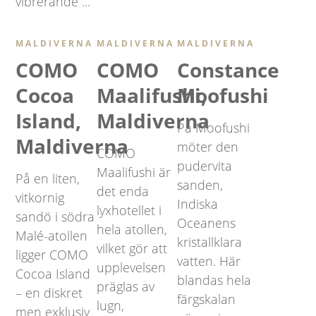
vibrerande ...
MALDIVERNA
MALDIVERNA
MALDIVERNA
COMO
COMO
Constance
Cocoa
Maalifushi,
Moofushi
Island,
Maldiverna
På Moofushi
Maldiverna
möter den
COMO
pudervita
Maalifushi är
På en liten,
sanden,
det enda
vitkornig
Indiska
lyxhotellet i
sandö i södra
Oceanens
hela atollen,
Malé-atollen
kristallklara
vilket gör att
ligger COMO
vatten. Här
upplevelsen
Cocoa Island
blandas hela
präglas av
– en diskret
färgskalan
lugn,
men exklusiv