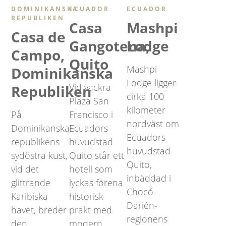
DOMINIKANSKA
ECUADOR
ECUADOR
REPUBLIKEN
Casa
Mashpi
Casa de
Gangotena,
Lodge
Campo,
Quito
Mashpi
Dominikanska
Lodge ligger
Vid vackra
Republiken
cirka 100
Plaza San
kilometer
På
Francisco i
nordväst om
Dominikanska
Ecuadors
Ecuadors
republikens
huvudstad
huvudstad
sydöstra kust,
Quito står ett
Quito,
vid det
hotell som
inbäddad i
glittrande
lyckas förena
Chocó-
Karibiska
historisk
Darién-
havet, breder
prakt med
regionens
den
modern