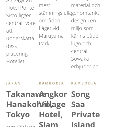
Att säga att
mest
material och
Hotel Ponte
stämningsfulla
genomtänkt
Sisto ligger
områden.
design i en
centralt vore
Läget vid
miljö som
att
Maruyama
känns både
underskatta
Park ...
lugn och
dess
central.
placering.
Sowaka
Hotellet ...
erbjuder en ...
JAPAN
KAMBODJA
KAMBODJA
Takanawa
Angkor
Song
Hanakohro,
Village
Saa
Tokyo
Hotel,
Private
Siam
Island