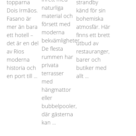
topparna
strandby
naturliga
Dois Irmãos.
känd för sin
material och
Fasano är
bohemiska
försett med
mer än bara
atmosfär. Här
moderna
ett hotell –
finns ett brett
bekvämligheter.
det är en del
utbud av
De flesta
av Rios
restauranger,
rummen har
moderna
barer och
privata
historia och
butiker med
terrasser
en port till ...
allt ...
med
hängmattor
eller
bubbelpooler,
där gästerna
kan ...