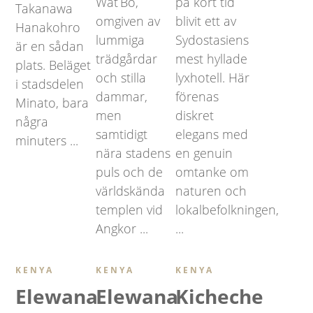
Wat Bo,
på kort tid
Takanawa
omgiven av
blivit ett av
Hanakohro
lummiga
Sydostasiens
är en sådan
trädgårdar
mest hyllade
plats. Beläget
och stilla
lyxhotell. Här
i stadsdelen
dammar,
förenas
Minato, bara
men
diskret
några
samtidigt
elegans med
minuters ...
nära stadens
en genuin
puls och de
omtanke om
världskända
naturen och
templen vid
lokalbefolkningen,
Angkor ...
...
KENYA
KENYA
KENYA
Elewana
Elewana
Kicheche