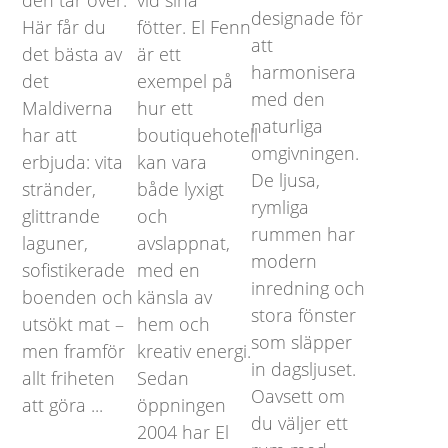
den tar över.
vid sina
designade för
Här får du
fötter. El Fenn
att
det bästa av
är ett
harmonisera
det
exempel på
med den
Maldiverna
hur ett
naturliga
har att
boutiquehotell
omgivningen.
erbjuda: vita
kan vara
De ljusa,
stränder,
både lyxigt
rymliga
glittrande
och
rummen har
laguner,
avslappnat,
modern
sofistikerade
med en
inredning och
boenden och
känsla av
stora fönster
utsökt mat –
hem och
som släpper
men framför
kreativ energi.
in dagsljuset.
allt friheten
Sedan
Oavsett om
att göra ...
öppningen
du väljer ett
2004 har El