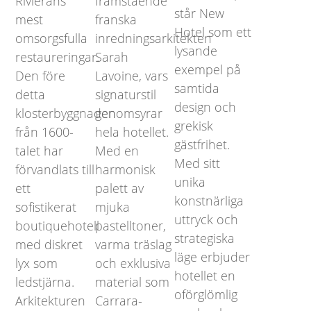
Rivierans
framstående
står New
mest
franska
Hotel som ett
omsorgsfulla
inredningsarkitekten
lysande
restaureringar.
Sarah
exempel på
Den före
Lavoine, vars
samtida
detta
signaturstil
design och
klosterbyggnaden
genomsyrar
grekisk
från 1600-
hela hotellet.
gästfrihet.
talet har
Med en
Med sitt
förvandlats till
harmonisk
unika
ett
palett av
konstnärliga
sofistikerat
mjuka
uttryck och
boutiquehotell
pastelltoner,
strategiska
med diskret
varma träslag
läge erbjuder
lyx som
och exklusiva
hotellet en
ledstjärna.
material som
oförglömlig
Arkitekturen
Carrara-