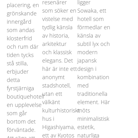
resenärer
ligger
placering, en
som söker en
Sowaka, ett
grönskande
vistelse med
hotell som
innergård
tydlig känsla
förmedlar en
som andas
av historia,
känsla av
klosterfrid
arkitektur
subtil lyx och
och rum där
och klassisk
modern
tiden tycks
elegans. Det
japansk
stå stilla,
här är inte ett
design i
erbjuder
anonymt
kombination
detta
stadshotell,
med
fyrstjärniga
utan ett
traditionella
boutiquehotell
välkänt
element. Här
en upplevelse
kulturhistoriskt
möts
som går
hus i
minimalistisk
bortom det
Higashiyama,
estetik,
förväntade.
ett av Kyotos
naturliga