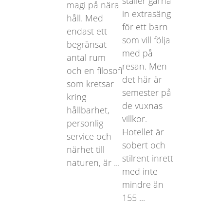
ställer gärna
magi på nära
in extrasäng
håll. Med
för ett barn
endast ett
som vill följa
begränsat
med på
antal rum
resan. Men
och en filosofi
det här är
som kretsar
semester på
kring
de vuxnas
hållbarhet,
villkor.
personlig
Hotellet är
service och
sobert och
närhet till
stilrent inrett
naturen, är ...
med inte
mindre än
155 ...