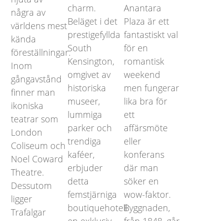
charm.
Anantara
några av
Beläget i det
Plaza är ett
världens mest
prestigefyllda
fantastiskt val
kända
South
för en
föreställningar.
Kensington,
romantisk
Inom
omgivet av
weekend
gångavstånd
historiska
men fungerar
finner man
museer,
lika bra för
ikoniska
lummiga
ett
teatrar som
parker och
affärsmöte
London
trendiga
eller
Coliseum och
kaféer,
konferans
Noel Coward
erbjuder
där man
Theatre.
detta
söker en
Dessutom
femstjärniga
wow-faktor.
ligger
boutiquehotell
Byggnaden,
Trafalgar