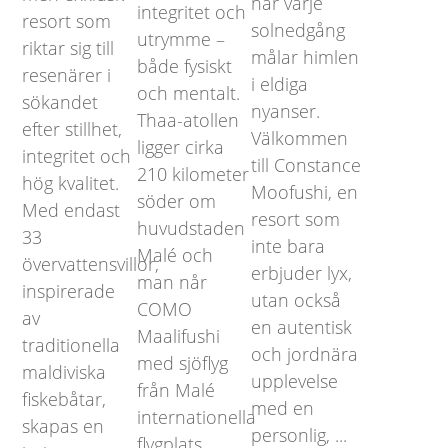
när varje
integritet och
resort som
solnedgång
utrymme –
riktar sig till
målar himlen
både fysiskt
resenärer i
i eldiga
och mentalt.
sökandet
nyanser.
Thaa-atollen
efter stillhet,
Välkommen
ligger cirka
integritet och
till Constance
210 kilometer
hög kvalitet.
Moofushi, en
söder om
Med endast
resort som
huvudstaden
33
inte bara
Malé och
övervattensvillor,
erbjuder lyx,
man når
inspirerade
utan också
COMO
av
en autentisk
Maalifushi
traditionella
och jordnära
med sjöflyg
maldiviska
upplevelse
från Malé
fiskebåtar,
med en
internationella
skapas en
personlig, ...
flygplats. ...