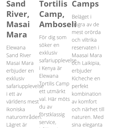
Sand
Tortilis
Camps
River,
Camp,
Beläget i
Masai
Amboseli
några av de
mest orörda
Mara
För dig som
och viltrika
söker en
Elewana
reservaten i
exklusiv
Sand River
Maasai Mara
safariupplevelse
Masai Mara
och Laikipia,
i Kenya är
erbjuder en
erbjuder
Elewana
exklusiv
Kicheche en
Tortilis Camp
safariupplevelse
perfekt
ett utmärkt
i ett av
kombination
val. Här möts
världens mest
av komfort
du av
ikoniska
och närhet till
förstklassig
naturområden.
naturen. Med
service,
Lägret är
sina eleganta