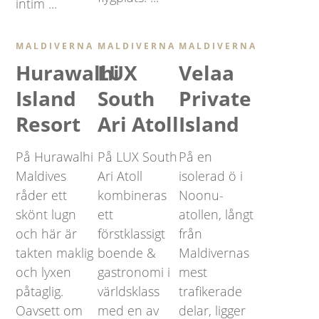
intim ...
MALDIVERNA
MALDIVERNA
MALDIVERNA
Hurawalhi
LUX
Velaa
Island
South
Private
Resort
Ari Atoll
Island
På Hurawalhi
På LUX South
På en
Maldives
Ari Atoll
isolerad ö i
råder ett
kombineras
Noonu-
skönt lugn
ett
atollen, långt
och här är
förstklassigt
från
takten maklig
boende &
Maldivernas
och lyxen
gastronomi i
mest
påtaglig.
världsklass
trafikerade
Oavsett om
med en av
delar, ligger