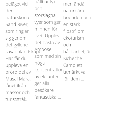
hållbar lyx
beläget vid
men ändå
och
den
naturnära
storslagna
natursköna
boenden och
vyer som ger
Sand River,
en stark
minnen för
som ringlar
filosofi om
livet. Upplev
sig genom
ekoturism
det bästa av
det gyllene
och
Amboseli
savannlandskapet.
hållbarhet, är
som med sin
Här får du
Kicheche
höga
uppleva en
Camp ett
koncentration
orörd del av
utmärkt val
av elefanter
Masai Mara,
för dem ...
ger alla
långt ifrån
besökare
massor och
fantastiska ...
turiststråk. ...