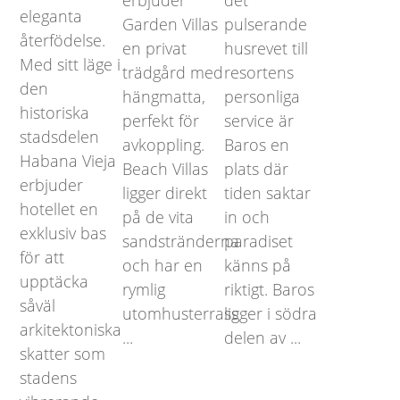
erbjuder
det
eleganta
Garden Villas
pulserande
återfödelse.
en privat
husrevet till
Med sitt läge i
trädgård med
resortens
den
hängmatta,
personliga
historiska
perfekt för
service är
stadsdelen
avkoppling.
Baros en
Habana Vieja
Beach Villas
plats där
erbjuder
ligger direkt
tiden saktar
hotellet en
på de vita
in och
exklusiv bas
sandstränderna
paradiset
för att
och har en
känns på
upptäcka
rymlig
riktigt. Baros
såväl
utomhusterrass
ligger i södra
arkitektoniska
...
delen av ...
skatter som
stadens