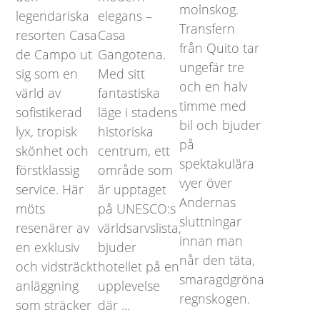
molnskog.
legendariska
elegans –
Transfern
resorten Casa
Casa
från Quito tar
de Campo ut
Gangotena.
ungefär tre
sig som en
Med sitt
och en halv
värld av
fantastiska
timme med
sofistikerad
läge i stadens
bil och bjuder
lyx, tropisk
historiska
på
skönhet och
centrum, ett
spektakulära
förstklassig
område som
vyer över
service. Här
är upptaget
Andernas
möts
på UNESCO:s
sluttningar
resenärer av
världsarvslista,
innan man
en exklusiv
bjuder
når den täta,
och vidsträckt
hotellet på en
smaragdgröna
anläggning
upplevelse
regnskogen.
som sträcker
där ...
...