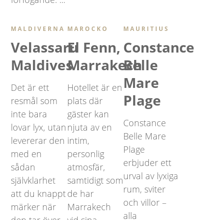
MALDIVERNA
MAROCKO
MAURITIUS
Velassaru
El Fenn,
Constance
Maldives
Marrakech
Belle
Mare
Det är ett
Hotellet är en
Plage
resmål som
plats där
inte bara
gäster kan
Constance
lovar lyx, utan
njuta av en
Belle Mare
levererar den
intim,
Plage
med en
personlig
erbjuder ett
sådan
atmosfär,
urval av lyxiga
självklarhet
samtidigt som
rum, sviter
att du knappt
de har
och villor –
märker när
Marrakech
alla