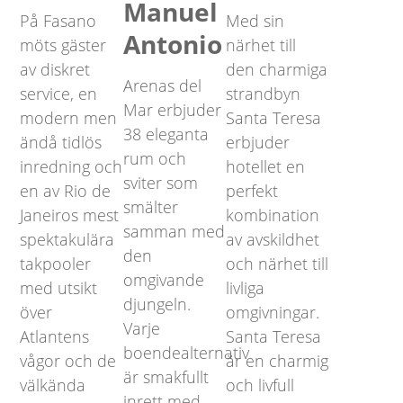
Manuel
På Fasano
Med sin
Antonio
möts gäster
närhet till
av diskret
den charmiga
Arenas del
service, en
strandbyn
Mar erbjuder
modern men
Santa Teresa
38 eleganta
ändå tidlös
erbjuder
rum och
inredning och
hotellet en
sviter som
en av Rio de
perfekt
smälter
Janeiros mest
kombination
samman med
spektakulära
av avskildhet
den
takpooler
och närhet till
omgivande
med utsikt
livliga
djungeln.
över
omgivningar.
Varje
Atlantens
Santa Teresa
boendealternativ
vågor och de
är en charmig
är smakfullt
välkända
och livfull
inrett med