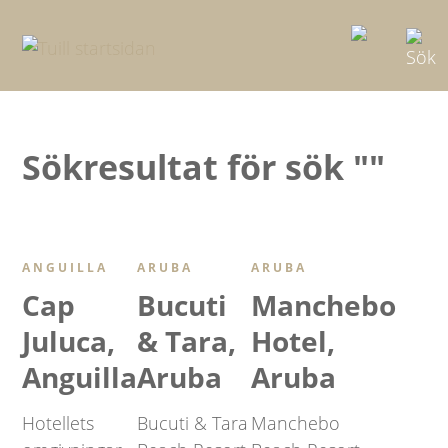
Leisure Travel
Sökresultat för sök ""
Business Travel
Groups & Meetings
ANGUILLA
ARUBA
ARUBA
Cap
Bucuti
Manchebo
Kontakt
Juluca,
& Tara,
Hotel,
Anguilla
Aruba
Aruba
Hotellets
Bucuti & Tara
Manchebo