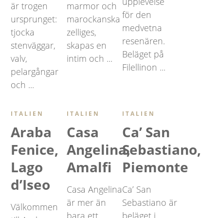
upplevelse
är trogen
marmor och
för den
ursprunget:
marockanska
medvetna
tjocka
zelliges,
resenären.
stenväggar,
skapas en
Beläget på
valv,
intim och ...
Filellinon ...
pelargångar
och ...
ITALIEN
ITALIEN
ITALIEN
Araba
Casa
Ca’ San
Fenice,
Angelina,
Sebastiano,
Lago
Amalfi
Piemonte
d’Iseo
Casa Angelina
Ca’ San
är mer än
Sebastiano är
Välkommen
bara ett
beläget i