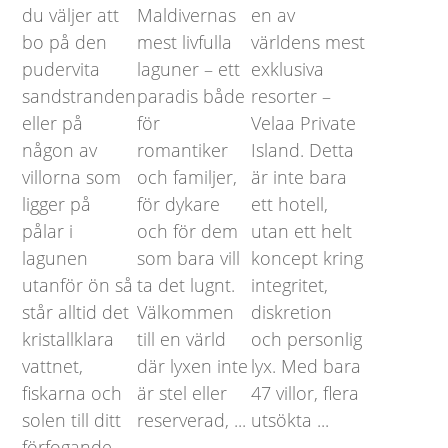
du väljer att
Maldivernas
en av
bo på den
mest livfulla
världens mest
pudervita
laguner – ett
exklusiva
sandstranden
paradis både
resorter –
eller på
för
Velaa Private
någon av
romantiker
Island. Detta
villorna som
och familjer,
är inte bara
ligger på
för dykare
ett hotell,
pålar i
och för dem
utan ett helt
lagunen
som bara vill
koncept kring
utanför ön så
ta det lugnt.
integritet,
står alltid det
Välkommen
diskretion
kristallklara
till en värld
och personlig
vattnet,
där lyxen inte
lyx. Med bara
fiskarna och
är stel eller
47 villor, flera
solen till ditt
reserverad, ...
utsökta ...
förfogande. ...