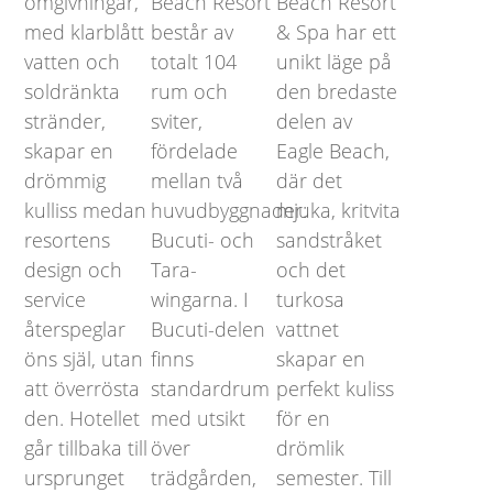
omgivningar,
Beach Resort
Beach Resort
med klarblått
består av
& Spa har ett
vatten och
totalt 104
unikt läge på
soldränkta
rum och
den bredaste
stränder,
sviter,
delen av
skapar en
fördelade
Eagle Beach,
drömmig
mellan två
där det
kulliss medan
huvudbyggnader:
mjuka, kritvita
resortens
Bucuti- och
sandstråket
design och
Tara-
och det
service
wingarna. I
turkosa
återspeglar
Bucuti-delen
vattnet
öns själ, utan
finns
skapar en
att överrösta
standardrum
perfekt kuliss
den. Hotellet
med utsikt
för en
går tillbaka till
över
drömlik
ursprunget
trädgården,
semester. Till