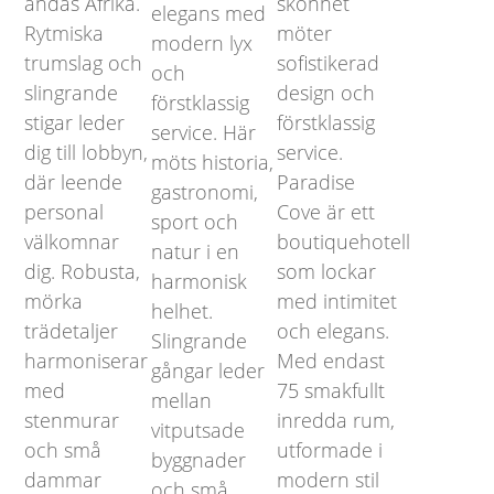
andas Afrika.
skönhet
elegans med
Rytmiska
möter
modern lyx
trumslag och
sofistikerad
och
slingrande
design och
förstklassig
stigar leder
förstklassig
service. Här
dig till lobbyn,
service.
möts historia,
där leende
Paradise
gastronomi,
personal
Cove är ett
sport och
välkomnar
boutiquehotell
natur i en
dig. Robusta,
som lockar
harmonisk
mörka
med intimitet
helhet.
trädetaljer
och elegans.
Slingrande
harmoniserar
Med endast
gångar leder
med
75 smakfullt
mellan
stenmurar
inredda rum,
vitputsade
och små
utformade i
byggnader
dammar
modern stil
och små,