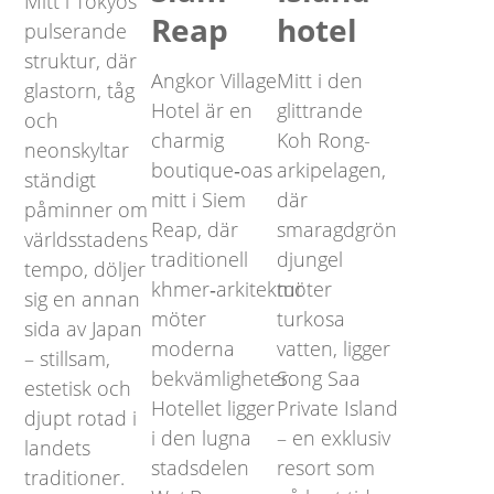
Mitt i Tokyos
Reap
hotel
pulserande
struktur, där
Angkor Village
Mitt i den
glastorn, tåg
Hotel är en
glittrande
och
charmig
Koh Rong-
neonskyltar
boutique‑oas
arkipelagen,
ständigt
mitt i Siem
där
påminner om
Reap, där
smaragdgrön
världsstadens
traditionell
djungel
tempo, döljer
khmer‑arkitektur
möter
sig en annan
möter
turkosa
sida av Japan
moderna
vatten, ligger
– stillsam,
bekvämligheter.
Song Saa
estetisk och
Hotellet ligger
Private Island
djupt rotad i
i den lugna
– en exklusiv
landets
stadsdelen
resort som
traditioner.