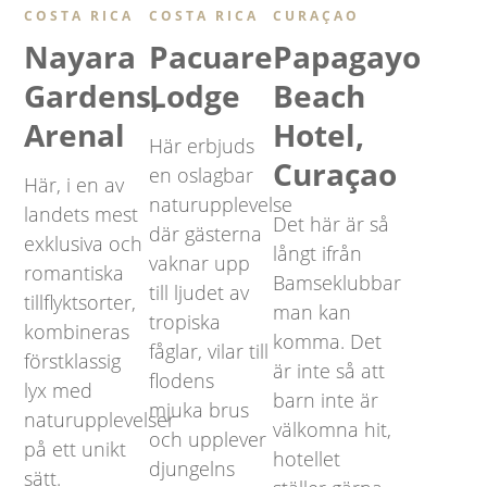
COSTA RICA
COSTA RICA
CURAÇAO
Nayara
Pacuare
Papagayo
Gardens,
Lodge
Beach
Arenal
Hotel,
Här erbjuds
Curaçao
en oslagbar
Här, i en av
naturupplevelse
landets mest
Det här är så
där gästerna
exklusiva och
långt ifrån
vaknar upp
romantiska
Bamseklubbar
till ljudet av
tillflyktsorter,
man kan
tropiska
kombineras
komma. Det
fåglar, vilar till
förstklassig
är inte så att
flodens
lyx med
barn inte är
mjuka brus
naturupplevelser
välkomna hit,
och upplever
på ett unikt
hotellet
djungelns
sätt.